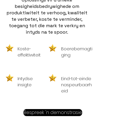
besigheidsbedrywighede om
produktiwiteit te verhoog, kwaliteit
te verbeter, koste te verminder,
toegang tot die mark te verkry en
intyds na te spoor.
Koste-
Boerebemagti
effektiwiteit
ging
Intydse
Eind-tot-einde
insigte
naspeurbaarh
eid
Bespreek 'n demonstrasie
Belangrike kenmerke