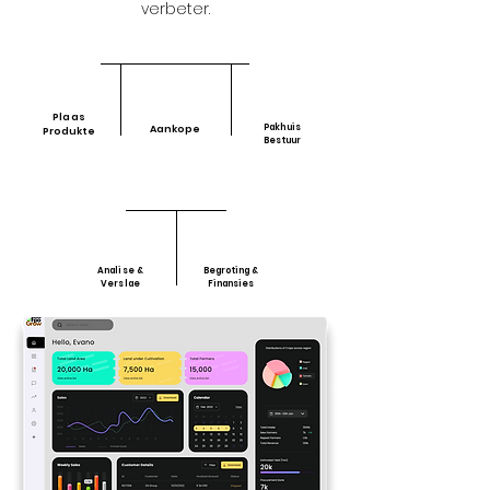
verbeter.
Plaas
Pakhuis
Aankope
Produkte
Bestuur
Analise &
Begroting &
Verslae
Finansies