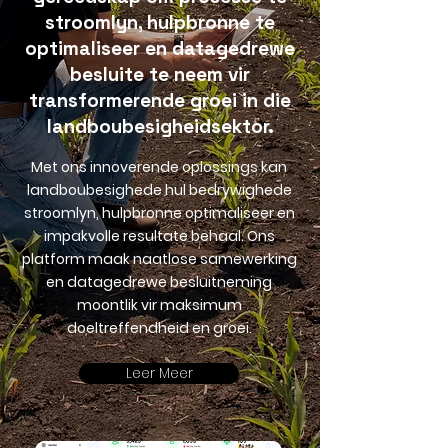
stroomlyn, hulpbronne te
optimaliseer en datagedrewe
besluite te neem vir
transformerende groei in die
landboubesigheidsektor.
Met ons innoverende oplossings kan
landboubesighede hul bedrywighede
stroomlyn, hulpbronne optimaliseer en
impakvolle resultate behaal. Ons
platform maak naatlose samewerking
en datagedrewe besluitneming
moontlik vir maksimum
doeltreffendheid en groei.
Leer Meer