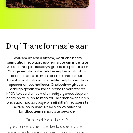
Dryf Transformasie aan
Welkom by ons platform, waar ons boere
bemagtig met waardevolle insigte om ingelig te
wees en hul plaasbedrywighede te optimaliseer.
Ons gereedskap stel veldbeamptes in staat om
boere effektief te monitor en te ondersteun,
terwyl plaasbestuurders maklik hulpbronne kan
opspoor en optimaliseer. Ons bedrywighede is
daarop gemik om lededienste te verbeter en
NRO's te voorsien van die nodige gereedskap om
boere op te lei en te monitor. Daarbenewens help
ons saadmaatskappye om effektief met boere te
skakel en 'n produktiewe en volhoubare
landbougemeenskap te bevorder.
Ons platform bied 'n
gebruikersvriendelike koppelvlak en