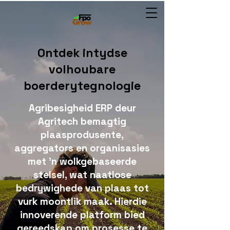
Ontdek intydse
volhoubare
boerderytegnologie
Agribesigheid ERP deur
Agritech bemagtig
plaasprodusente,
aggregators en organisasies
met 'n wolkgebaseerde
stelsel, wat naatlose
bedrywighede van plaas tot
vurk moontlik maak. Hierdie
innoverende platform bied
gereedskap om prosesse te