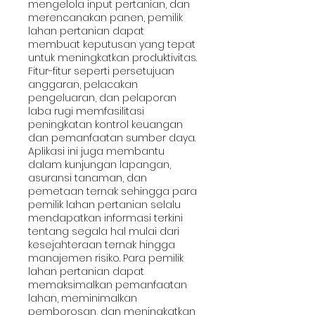
mengelola input pertanian, dan
merencanakan panen, pemilik
lahan pertanian dapat
membuat keputusan yang tepat
untuk meningkatkan produktivitas.
Fitur-fitur seperti persetujuan
anggaran, pelacakan
pengeluaran, dan pelaporan
laba rugi memfasilitasi
peningkatan kontrol keuangan
dan pemanfaatan sumber daya.
Aplikasi ini juga membantu
dalam kunjungan lapangan,
asuransi tanaman, dan
pemetaan ternak sehingga para
pemilik lahan pertanian selalu
mendapatkan informasi terkini
tentang segala hal mulai dari
kesejahteraan ternak hingga
manajemen risiko. Para pemilik
lahan pertanian dapat
memaksimalkan pemanfaatan
lahan, meminimalkan
pemborosan, dan meningkatkan