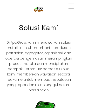
Solusi Kami
Di FpoGrow, kami menawarkan solusi
mutakhir untuk membantu produsen
pertanian, agregator, organisasi, dan
operasi pengemasan merampingkan
proses mereka dan menciptakan
dampak. Sistem ERP berbasis Cloud
kami memberikan wawasan secara
real-time untuk membuat keputusan
yang tepat dan tetap unggul dalam
persaingan.