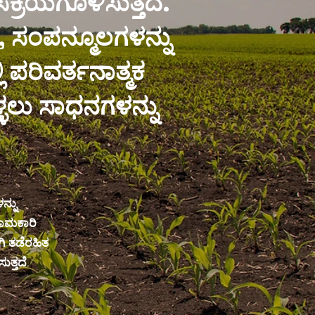
್ರಿಯಗೊಳಿಸುತ್ತದೆ.
, ಸಂಪನ್ಮೂಲಗಳನ್ನು
 ಪರಿವರ್ತನಾತ್ಮಕ
್ಳಲು ಸಾಧನಗಳನ್ನು
ನ್ನು
ಣಾಮಕಾರಿ
ಗಿ ತಡೆರಹಿತ
ತ್ತದೆ.