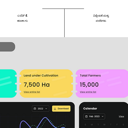
ಬಜೆಟ್ &
ವಿಶ್ಲೇಷಣೆ ಮತ್ತು
ಹಣಕಾಸು
ವರದಿಗಳು