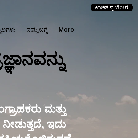
ಉಚಿತ ಪ್ರಯೋಗ
ೂಲಗಳು
ನಮ್ಮ ಬಗ್ಗೆ
More
್ಞಾನವನ್ನು
ಂಗ್ರಾಹಕರು ಮತ್ತು
ರ ನೀಡುತ್ತದೆ, ಇದು