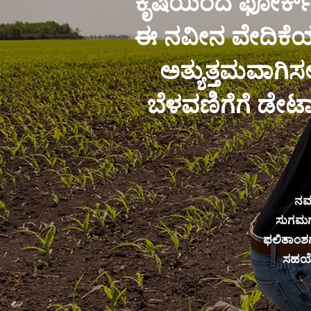
ಕೃಷಿಯಿಂದ ಫೋರ್ಕ್‌
ಈ ನವೀನ ವೇದಿಕೆಯು
ಅತ್ಯುತ್ತಮವಾಗಿಸ
ಬೆಳವಣಿಗೆಗೆ ಡೇಟಾ
ನಮ್
ಸುಗಮಗೊ
ಫಲಿತಾಂಶಗಳ
ಸಹಯೋಗ