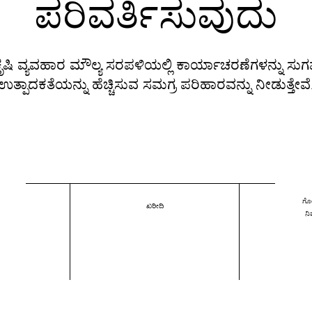
ಪರಿವರ್ತಿಸುವುದು
ೃಷಿ ವ್ಯವಹಾರ ಮೌಲ್ಯ ಸರಪಳಿಯಲ್ಲಿ ಕಾರ್ಯಾಚರಣೆಗಳನ್ನು ಸು
ಉತ್ಪಾದಕತೆಯನ್ನು ಹೆಚ್ಚಿಸುವ ಸಮಗ್ರ ಪರಿಹಾರವನ್ನು ನೀಡುತ್ತೇವೆ
ಗ
ಖರೀದಿ
ನಿ