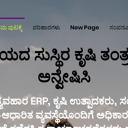
ಮ ಪುಟಕ್ಕೆ
ಪರಿಹಾರಗಳು
New Page
ಸಂಪನ್ಮ
 ಸುಸ್ಥಿರ ಕೃಷಿ ತಂತ್ರಜ
ಅನ್ವೇಷಿಸಿ
ಿ ವ್ಯವಹಾರ ERP, ಕೃಷಿ ಉತ್ಪಾದಕರು, ಸ
ಡ್-ಆಧಾರಿತ ವ್ಯವಸ್ಥೆಯೊಂದಿಗೆ ಅಧಿಕಾ