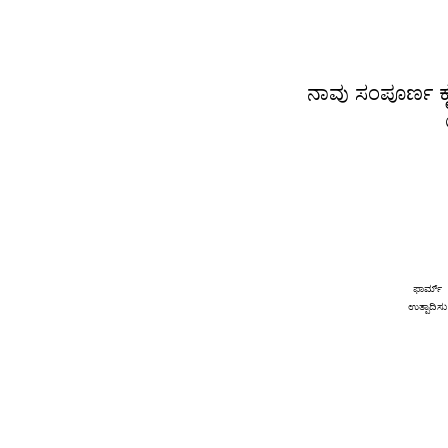
ನಾವು ಸಂಪೂರ್ಣ ಕ
ಫಾರ್ಮ್
ಉತ್ಪಾದಿಸು