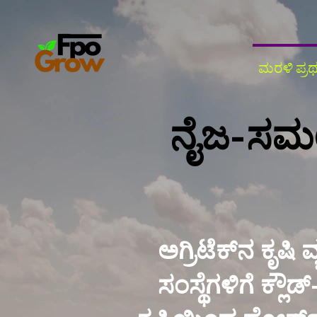
ಮರಳಿ ಪ್ರಥ
ನೈಜ-ಸಮಯದ
ಅಗ್ರಿಟೆಕ್‌ನ ಕೃಷ
ಸಂಸ್ಥೆಗಳಿಗೆ ಕ್ಲೌ