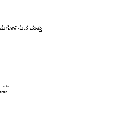
ಗಮಗೊಳಿಸುವ ಮತ್ತು
.
ೋದಾಮು
ರ್ವಹಣೆ